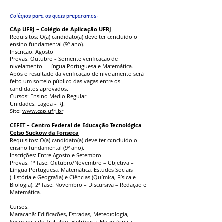
Colégios para os quais preparamos:
CAp UFRJ – Colégio de Aplicação UFRJ
Requisitos: O(a) candidato(a) deve ter concluído o
ensino fundamental (9º ano).
Inscrição: Agosto
Provas: Outubro – Somente verificação de
nivelamento – Língua Portuguesa e Matemática.
Após o resultado da verificação de nivelamento será
feito um sorteio público das vagas entre os
candidatos aprovados.
Cursos: Ensino Médio Regular.
Unidades: Lagoa – RJ.
Site:
www.cap.ufrj.br
CEFET – Centro Federal de Educação Tecnológica
Celso Suckow da Fonseca
Requisitos: O(a) candidato(a) deve ter concluído o
ensino fundamental (9º ano).
Inscrições: Entre Agosto e Setembro.
Provas: 1ª fase: Outubro/Novembro – Objetiva –
Língua Portuguesa, Matemática, Estudos Sociais
(História e Geografia) e Ciências (Química, Física e
Biologia). 2ª fase: Novembro – Discursiva – Redação e
Matemática.
Cursos:
Maracanã: Edificações, Estradas, Meteorologia,
Segurança do Trabalho, Eletrônica, Eletrotécnica,