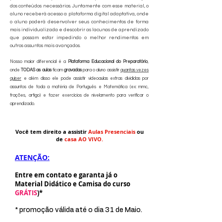
dos conteúdos necessários. Juntamente com esse material, o
aluno receberá acesso a plataforma digital adaptativa, onde
o aluno poderá desenvolver seus conhecimentos de forma
mais individualizada e descobrir as lacunas de aprendizado
que possam estar impedindo o melhor rendimentos em
outros assuntos mais avançados.
Nosso maior diferencial é a
Plataforma Educacional do Preparatório
,
onde
TODAS as aulas
ficam
gravadas
para o aluno assistir
quantas vezes
quiser
e além disso ele pode assistir videoaulas extras divididas por
assuntos de toda a matéria de Português e Matemática (ex: mmc,
frações, artigo) e fazer exercícios de nivelamento para verificar o
aprendizado.
Você tem direito a assistir
Aulas Presenciais
ou
de
casa AO VIVO.
ATENÇÃO:
Entre em contato e garanta já o
Material Didático e Camisa do curso
GRÁTIS
)*
*
promoção válida até o dia 31 de Maio.