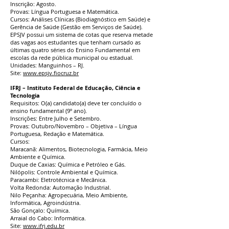
Inscrição: Agosto.
Provas: Língua Portuguesa e Matemática.
Cursos: Análises Clínicas (Biodiagnóstico em Saúde) e
Gerência de Saúde (Gestão em Serviços de Saúde).
EPSJV possui um sistema de cotas que reserva metade
das vagas aos estudantes que tenham cursado as
últimas quatro séries do Ensino Fundamental em
escolas da rede pública municipal ou estadual.
Unidades: Manguinhos – RJ.
Site:
www.epsjv.fiocruz.br
IFRJ – Instituto Federal de Educação, Ciência e
Tecnologia
Requisitos: O(a) candidato(a) deve ter concluído o
ensino fundamental (9º ano).
Inscrições: Entre Julho e Setembro.
Provas: Outubro/Novembro – Objetiva – Língua
Portuguesa, Redação e Matemática.
Cursos:
Maracanã: Alimentos, Biotecnologia, Farmácia, Meio
Ambiente e Química.
Duque de Caxias: Química e Petróleo e Gás.
Nilópolis: Controle Ambiental e Química.
Paracambi: Eletrotécnica e Mecânica.
Volta Redonda: Automação Industrial.
Nilo Peçanha: Agropecuária, Meio Ambiente,
Informática, Agroindústria.
São Gonçalo: Química.
Arraial do Cabo: Informática.
Site:
www.ifrj.edu.br