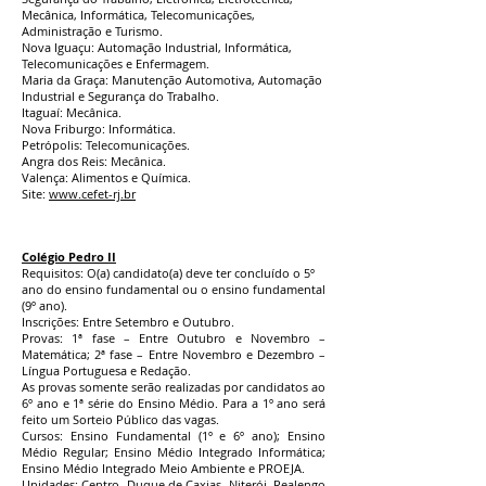
Mecânica, Informática, Telecomunicações,
Administração e Turismo.
Nova Iguaçu: Automação Industrial, Informática,
Telecomunicações e Enfermagem.
Maria da Graça: Manutenção Automotiva, Automação
Industrial e Segurança do Trabalho.
Itaguaí: Mecânica.
Nova Friburgo: Informática.
Petrópolis: Telecomunicações.
Angra dos Reis: Mecânica.
Valença: Alimentos e Química.
Site:
www.cefet-rj.br
Colégio Pedro II
Requisitos: O(a) candidato(a) deve ter concluído o 5º
ano do ensino fundamental ou o ensino fundamental
(9º ano).
Inscrições: Entre Setembro e Outubro.
Provas: 1ª fase – Entre Outubro e Novembro –
Matemática; 2ª fase – Entre Novembro e Dezembro –
Língua Portuguesa e Redação.
As provas somente serão realizadas por candidatos ao
6º ano e 1ª série do Ensino Médio. Para a 1º ano será
feito um Sorteio Público das vagas.
Cursos: Ensino Fundamental (1º e 6º ano); Ensino
Médio Regular; Ensino Médio Integrado Informática;
Ensino Médio Integrado Meio Ambiente e PROEJA.
Unidades: Centro, Duque de Caxias, Niterói, Realengo