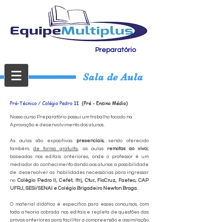
Preparatório
Sala de Aula
Pré-Técnico / Colégio Pedro II
(Pré - Ensino Médio)
Nosso curso Preparatório possui um trabalho focado na
Aprovação e desenvolvimento dos alunos .
As aulas são expositivas
presenciais
, sendo oferecido
também,
de forma gratuita
, as aulas
remotas ao vivo
),
baseadas nos editais anteriores, onde o professor é um
mediador do conhecimento dando aos alunos a possibilidade
de desenvolver as habilidades necessárias para ingressar
no
Colégio Pedro II, Cefet, Ifrj, Ctur, FioCruz, Faetec, CAP
UFRJ, SESI/SENAI e Colégio Brigadeiro Newton Braga.
O material didático é especifico para esses concursos, com
toda a teoria cobrada nos editais e repleta de questões das
provas anteriores para facilitar a compreensão e assimilação