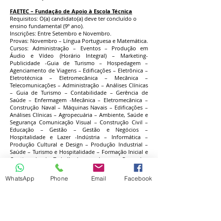
FAETEC – Fundação de Apoio à Escola Técnica
Requisitos: O(a) candidato(a) deve ter concluído o
ensino fundamental (9º ano).
Inscrições: Entre Setembro e Novembro.
Provas: Novembro – Língua Portuguesa e Matemática.
Cursos: Administração – Eventos – Produção em
Áudio e Vídeo (Horário Integral) – Marketing-
Publicidade -Guia de Turismo – Hospedagem –
Agenciamento de Viagens – Edificações – Eletrônica –
Eletrotécnica – Eletromecânica – Mecânica –
Telecomunicações – Administração – Análises Clínicas
– Guia de Turismo – Contabilidade – Gerência de
Saúde – Enfermagem -Mecânica – Eletromecânica –
Construção Naval – Máquinas Navais – Edificações –
Análises Clínicas – Agropecuária – Ambiente, Saúde e
Segurança Comunicação Visual – Construção Civil –
Educação – Gestão – Gestão e Negócios –
Hospitalidade e Lazer -Indústria – Informática –
Produção Cultural e Design – Produção Industrial –
Saúde – Turismo e Hospitalidade – Formação Inicial e
Continuada de Trabalhadores – Imagem Pessoal –
Infra-Estrutura – Química – Recursos Naturais – Teatro
– Agricultura – Alimentos- Artes – Atendimento – Base
WhatsApp
Phone
Email
Facebook
Escolar – Corte e Costura – Educação Ambiental –
Ensino – Esportes – Estética e Imagem Pessoal -
Fabricação.
Unidades: Alemão – Antares – Japerí – Mangueira –
Marechal Hermes – Nova Iguaçu – Quintino – Santa
Cruz – Santa Marta – Tijuca – Vaz Lobo – Vila Isabel.