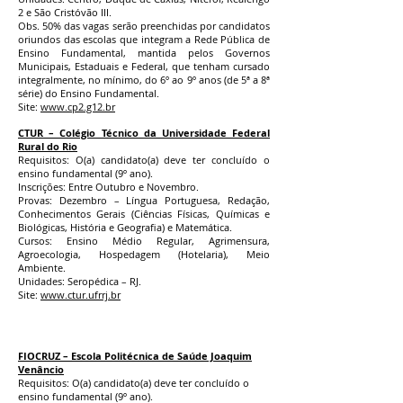
2 e São Cristóvão III.
Obs. 50% das vagas serão preenchidas por candidatos
oriundos das escolas que integram a Rede Pública de
Ensino Fundamental, mantida pelos Governos
Municipais, Estaduais e Federal, que tenham cursado
integralmente, no mínimo, do 6º ao 9º anos (de 5ª a 8ª
série) do Ensino Fundamental.
Site:
www.cp2.g12.br
CTUR – Colégio Técnico da Universidade Federal
Rural do Rio
Requisitos: O(a) candidato(a) deve ter concluído o
ensino fundamental (9º ano).
Inscrições: Entre Outubro e Novembro.
Provas: Dezembro – Língua Portuguesa, Redação,
Conhecimentos Gerais (Ciências Físicas, Químicas e
Biológicas, História e Geografia) e Matemática.
Cursos: Ensino Médio Regular, Agrimensura,
Agroecologia, Hospedagem (Hotelaria), Meio
Ambiente.
Unidades: Seropédica – RJ.
Site:
www.ctur.ufrrj.br
FIOCRUZ – Escola Politécnica de Saúde Joaquim
Venâncio
Requisitos: O(a) candidato(a) deve ter concluído o
ensino fundamental (9º ano).